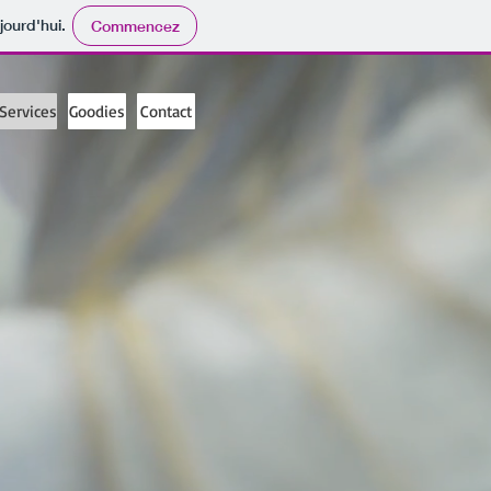
jourd'hui.
Commencez
Services
Goodies
Contact