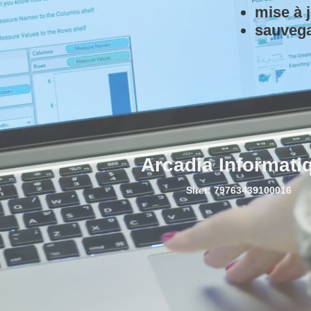
mise à 
sauvega
Arcadia Informati
Siret: 79763439100016