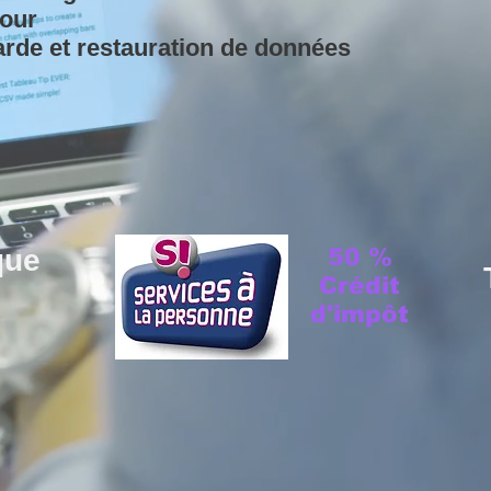
jour
rde et restauration de données
que
50 %
Crédit
d'impôt