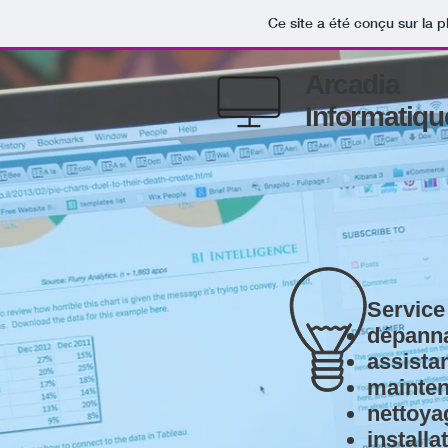
Ce site a été conçu sur la p
Arcadia
Informatiqu
Service
dépann
assista
mainte
nettoya
installa