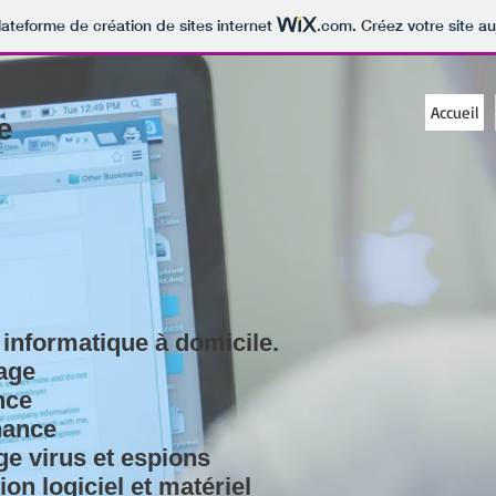
lateforme de création de sites internet
.com
. Créez votre site au
Accueil
e
 informatique à domicile.
age
nce
nance
ge virus et espions
tion logiciel et matériel